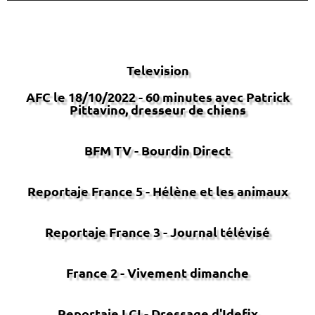
Television
AFC le 18/10/2022 - 60 minutes avec Patrick
Pittavino, dresseur de chiens
60' avec Patrick Pittavino,
BFM TV - Bourdin Direct
dresseur de chiens
de
AFC
Reportaje France 5 - Hélène et les animaux
Reportaje France 3 - Journal télévisé
France 2 - Vivement dimanche
Reportaje LCI - Dressage d'Idefix